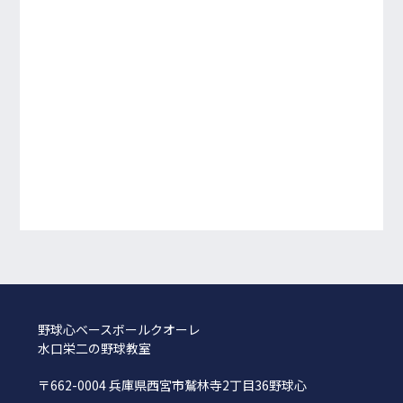
野球心ベースボールクオーレ
水口栄二の野球教室
〒662-0004 兵庫県西宮市鷲林寺2丁目36野球心