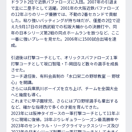
ドラフト2位で近鉄バファローズに入団。2007年の引退ま
で主に二塁手として活躍。2001年の大阪近鉄バファローズ
の12年ぶりのリーグ優勝では、不動の2番セカンドで貢献
した。粘り強いバッティングが持ち味だが、僅差の2位で迎
えた9月17日の対西武戦での松坂大輔からの決勝打や、同
年の日本シリーズ第2戦の同点ホームランを放つなど、ここ
一番に強いプレーを見せた。2006年に1500試合出場を達
成。
引退後は打撃コーチとして、オリックスバファローズ１軍
打撃コーチとして坂口智隆・T-岡田など数々の選手を成長
させた。
コーチ退任後、有料会員制の「水口栄二の野球教室 ― 野球
心」を開講。
さらには兵庫夙川ボーイズを立ち上げ、チームを全国大会
へと幾度も導く。
これまでに甲子園球児、さらにはプロ野球選手も輩出する
など、確かな指導力で多くの才能を育んできた。
2023年には阪神タイガースの一軍打撃コーチとして11年ぶ
りに現場に復帰。18年ぶりレギュラーシーズン最高勝率や
2023年のセントラル・リーグクライマックスシリーズ及び
2023年の日本シリーズ制覇に一軍打撃コーチとして大きく