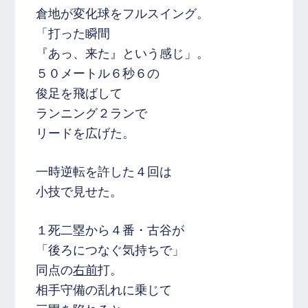
倉地が変化球をフルスイング。
「打った瞬間
『あっ、来た』という感じ」。
５０メートル６秒６の
俊足を飛ばして
ランニング２ランで
リードを広げた。
一時逆転を許した４回は
小技で見せた。
１死二塁から４番・古谷が
「後ろにつなぐ気持ちで」
同点の
右前
打。
相手守備の乱れに乗じて