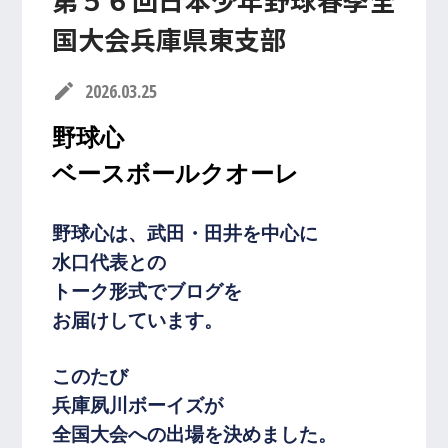
国大会兵庫県東支部
入会・体験レッスン
お申し込み受付中！
edit
2026.03.25
079-820-7670
TEL/FAX
野球心
受付時間 10:00~20:00
ベースボールクオーレ
R
野球心は、武田・田井を中心に
shopping_cart
ONLINE SHOP
水口代表との
トーク形式でブログを
お届けしています。
このたび
兵庫夙川ボーイズが
全国大会への出場を決めました。