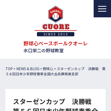
野球心ベースボールクオーレ
水口栄二の野球教室
教室について
レッスンについて
野球心ベースボールクオーレ
水口栄二の野球教室
指導者一覧
体験・入会案内
TOP
>
NEWS & BLOG
>
野球心
>
スターゼンカップ 決勝戦 第
５６回日本少年野球春季全国大会兵庫県東支部
ブログ
アクセス
スターゼンカップ 決勝戦
お問い合わせ
第５６回日本少年野球春季全