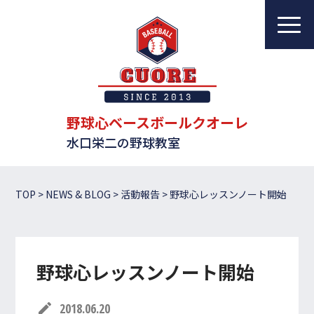
野球心ベースボールクオーレ
水口栄二の野球教室
教室について
レッスンについて
野球心ベースボールクオーレ
水口栄二の野球教室
指導者一覧
体験・入会案内
TOP
>
NEWS & BLOG
>
活動報告
>
野球心レッスンノート開始
ブログ
アクセス
野球心レッスンノート開始
お問い合わせ
edit
2018.06.20