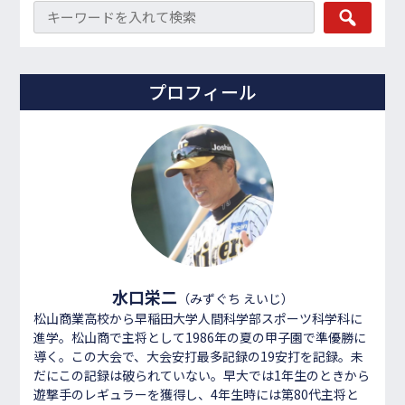
プロフィール
水口栄二
（みずぐち えいじ）
松山商業高校から早稲田大学人間科学部スポーツ科学科に
進学。松山商で主将として1986年の夏の甲子園で準優勝に
導く。この大会で、大会安打最多記録の19安打を記録。未
だにこの記録は破られていない。早大では1年生のときから
遊撃手のレギュラーを獲得し、4年生時には第80代主将と