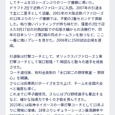
してチームを15シーズンぶりのリーグ優勝に導いた。
ドラフト2位で近鉄バファローズに入団。2007年の引退ま
で主に二塁手として活躍。2001年の大阪近鉄バファローズ
の12年ぶりのリーグ優勝では、不動の2番セカンドで貢献
した。粘り強いバッティングが持ち味だが、僅差の2位で迎
えた9月17日の対西武戦での松坂大輔からの決勝打や、同
年の日本シリーズ第2戦の同点ホームランを放つなど、ここ
一番に強いプレーを見せた。2006年に1500試合出場を達
成。
引退後は打撃コーチとして、オリックスバファローズ１軍
打撃コーチとして坂口智隆・T-岡田など数々の選手を成長
させた。
コーチ退任後、有料会員制の「水口栄二の野球教室 ― 野球
心」を開講。
さらには兵庫夙川ボーイズを立ち上げ、チームを全国大会
へと幾度も導く。
これまでに甲子園球児、さらにはプロ野球選手も輩出する
など、確かな指導力で多くの才能を育んできた。
2023年には阪神タイガースの一軍打撃コーチとして11年ぶ
りに現場に復帰。18年ぶりレギュラーシーズン最高勝率や