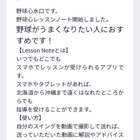
野球心水口です。
入会・体験レッスン
野球心レッスンノート開始しました。
お申し込み受付中！
野球がうまくなりたい人におす
079-820-7670
TEL/FAX
すめです！
受付時間 10:00~20:00
【Lesson Noteとは】
いつでもどこでも
スマホでレッスンが受けられるアプリで
R
shopping_cart
ONLINE SHOP
す。
スマホやタブレットがあれば、
北海道から沖縄まで遠くはなれたところか
らでも
指導を受けることができます。
【使い方】
自分のスイングを動画で撮影して送れば、
送っていただいた動画に解説やアドバイス