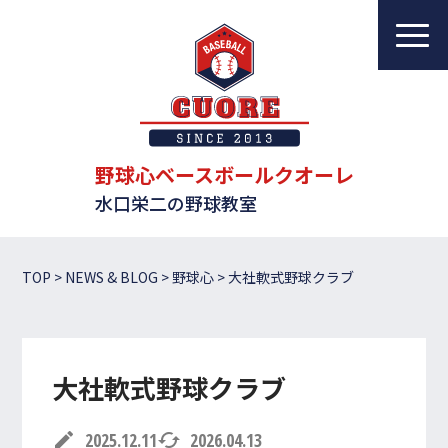
野球心ベースボールクオーレ
水口栄二の野球教室
教室について
レッスンについて
野球心ベースボールクオーレ
水口栄二の野球教室
指導者一覧
体験・入会案内
TOP
>
NEWS & BLOG
>
野球心
>
大社軟式野球クラブ
ブログ
アクセス
大社軟式野球クラブ
お問い合わせ
edit
2025.12.11
cached
2026.04.13