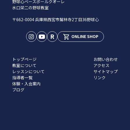
野球心ベースボールクオーレ
水口栄二の野球教室
〒662-0004 兵庫県西宮市鷲林寺2丁目36野球心
R
shopping_cart
ONLINE SHOP
トップページ
お問い合わせ
教室について
アクセス
レッスンについて
サイトマップ
指導者一覧
リンク
体験・入会案内
ブログ