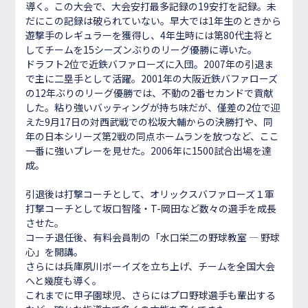
導く。この大会で、大会安打最多記録の19安打を記録。未
だにこの記録は破られていない。早大では1年生のときから
遊撃手のレギュラーを獲得し、4年生時には第80代主将と
してチームを15シーズンぶりのリーグ優勝に導いた。
ドラフト2位で近鉄バファローズに入団。2007年の引退ま
で主に二塁手として活躍。2001年の大阪近鉄バファローズ
の12年ぶりのリーグ優勝では、不動の2番セカンドで貢献
した。粘り強いバッティングが持ち味だが、僅差の2位で迎
えた9月17日の対西武戦での松坂大輔からの決勝打や、同
年の日本シリーズ第2戦の同点ホームランを放つなど、ここ
一番に強いプレーを見せた。2006年に1500試合出場を達
成。
引退後は打撃コーチとして、オリックスバファローズ１軍
打撃コーチとして坂口智隆・T-岡田など数々の選手を成長
させた。
コーチ退任後、有料会員制の「水口栄二の野球教室 ― 野球
心」を開講。
さらには兵庫夙川ボーイズを立ち上げ、チームを全国大会
へと幾度も導く。
これまでに甲子園球児、さらにはプロ野球選手も輩出する