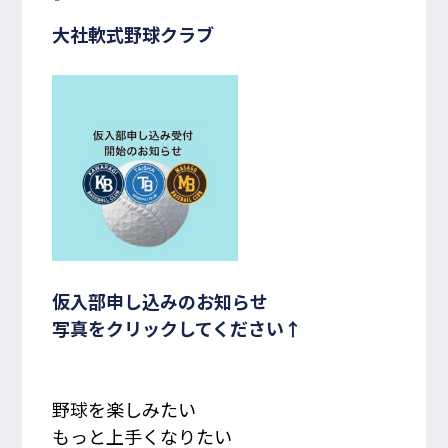
大社軟式野球クラブ
入会・体験レッスン
お申し込み受付中！
079-820-7670
TEL/FAX
受付時間 10:00~20:00
R
shopping_cart
ONLINE SHOP
仮入部申し込みのお知らせ
写真をクリックしてください↑
野球を楽しみたい
もっと上手くなりたい