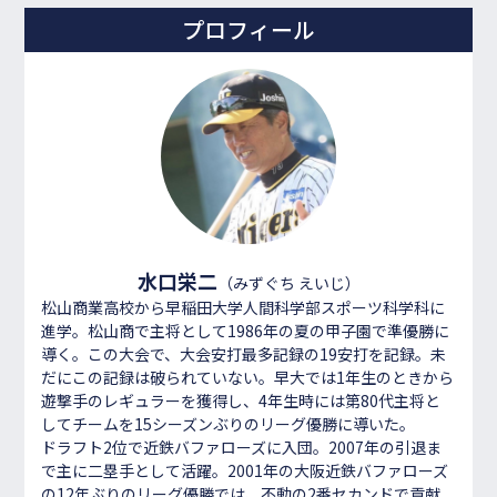
プロフィール
水口栄二
（みずぐち えいじ）
松山商業高校から早稲田大学人間科学部スポーツ科学科に
進学。松山商で主将として1986年の夏の甲子園で準優勝に
導く。この大会で、大会安打最多記録の19安打を記録。未
だにこの記録は破られていない。早大では1年生のときから
遊撃手のレギュラーを獲得し、4年生時には第80代主将と
してチームを15シーズンぶりのリーグ優勝に導いた。
ドラフト2位で近鉄バファローズに入団。2007年の引退ま
で主に二塁手として活躍。2001年の大阪近鉄バファローズ
の12年ぶりのリーグ優勝では、不動の2番セカンドで貢献