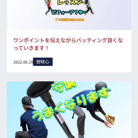
入会・体験レッスン
お申し込み受付中！
079-820-7670
TEL/FAX
ワンポイントを伝えながらバッティング良くな
受付時間 10:00~20:00
っていきます！
野球心
2022.06.29
R
shopping_cart
ONLINE SHOP