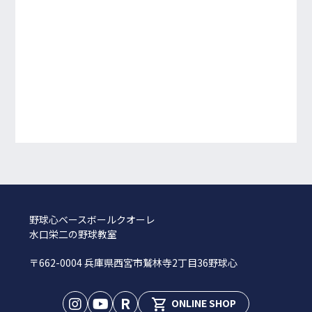
野球心ベースボールクオーレ
水口栄二の野球教室
〒662-0004 兵庫県西宮市鷲林寺2丁目36野球心
R
shopping_cart
ONLINE SHOP