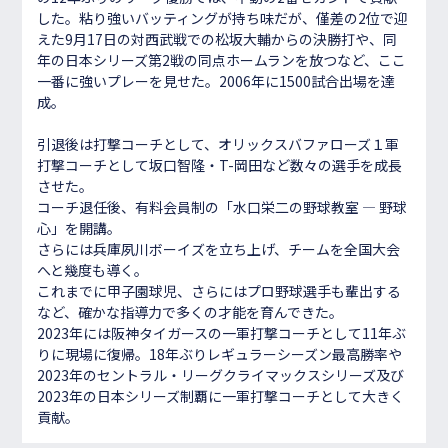
した。粘り強いバッティングが持ち味だが、僅差の2位で迎
えた9月17日の対西武戦での松坂大輔からの決勝打や、同
年の日本シリーズ第2戦の同点ホームランを放つなど、ここ
一番に強いプレーを見せた。2006年に1500試合出場を達
成。
引退後は打撃コーチとして、オリックスバファローズ１軍
打撃コーチとして坂口智隆・T-岡田など数々の選手を成長
させた。
コーチ退任後、有料会員制の「水口栄二の野球教室 ― 野球
心」を開講。
さらには兵庫夙川ボーイズを立ち上げ、チームを全国大会
へと幾度も導く。
これまでに甲子園球児、さらにはプロ野球選手も輩出する
など、確かな指導力で多くの才能を育んできた。
2023年には阪神タイガースの一軍打撃コーチとして11年ぶ
りに現場に復帰。18年ぶりレギュラーシーズン最高勝率や
2023年のセントラル・リーグクライマックスシリーズ及び
2023年の日本シリーズ制覇に一軍打撃コーチとして大きく
貢献。