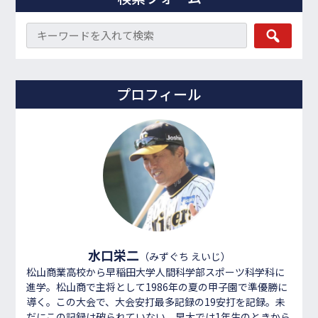
プロフィール
水口栄二
（みずぐち えいじ）
松山商業高校から早稲田大学人間科学部スポーツ科学科に
進学。松山商で主将として1986年の夏の甲子園で準優勝に
導く。この大会で、大会安打最多記録の19安打を記録。未
だにこの記録は破られていない。早大では1年生のときから