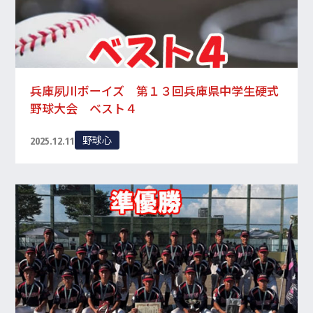
入会・体験レッスン
お申し込み受付中！
079-820-7670
TEL/FAX
兵庫夙川ボーイズ 第１３回兵庫県中学生硬式
受付時間 10:00~20:00
野球大会 ベスト４
野球心
2025.12.11
R
shopping_cart
ONLINE SHOP