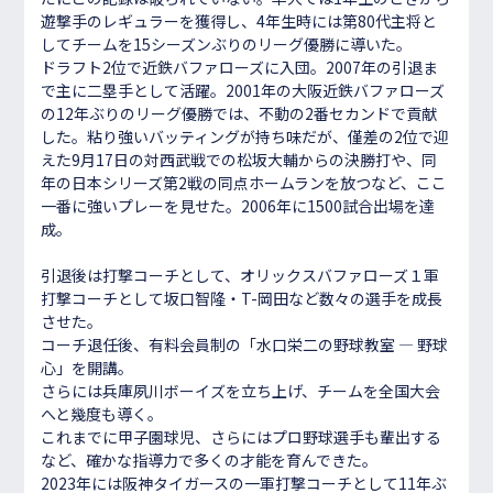
遊撃手のレギュラーを獲得し、4年生時には第80代主将と
してチームを15シーズンぶりのリーグ優勝に導いた。
ドラフト2位で近鉄バファローズに入団。2007年の引退ま
で主に二塁手として活躍。2001年の大阪近鉄バファローズ
の12年ぶりのリーグ優勝では、不動の2番セカンドで貢献
した。粘り強いバッティングが持ち味だが、僅差の2位で迎
えた9月17日の対西武戦での松坂大輔からの決勝打や、同
年の日本シリーズ第2戦の同点ホームランを放つなど、ここ
一番に強いプレーを見せた。2006年に1500試合出場を達
成。
引退後は打撃コーチとして、オリックスバファローズ１軍
打撃コーチとして坂口智隆・T-岡田など数々の選手を成長
させた。
コーチ退任後、有料会員制の「水口栄二の野球教室 ― 野球
心」を開講。
さらには兵庫夙川ボーイズを立ち上げ、チームを全国大会
へと幾度も導く。
これまでに甲子園球児、さらにはプロ野球選手も輩出する
など、確かな指導力で多くの才能を育んできた。
2023年には阪神タイガースの一軍打撃コーチとして11年ぶ