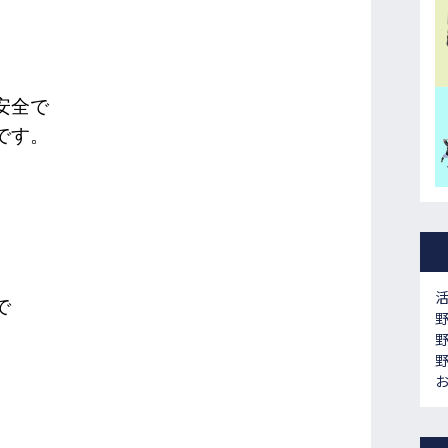
安全で
です。
で