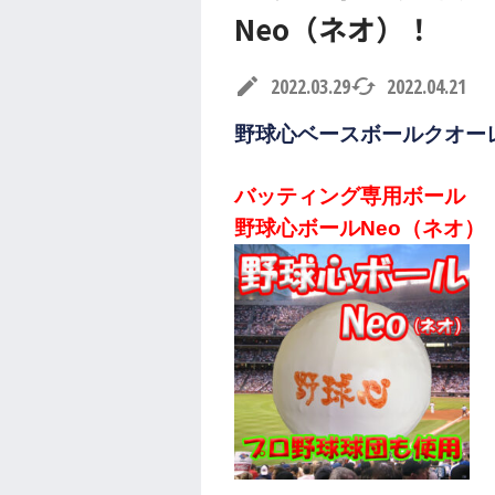
Neo（ネオ）！
edit
2022.03.29
cached
2022.04.21
野球心ベースボールクオー
バッティング専用ボール
野球心ボールNeo（ネオ）