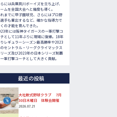
さらには兵庫夙川ボーイズを立ち上げ、
チームを全国大会へと幾度も導く。
これまでに甲子園球児、さらにはプロ野
球選手も輩出するなど、確かな指導力で
多くの才能を育んできた。
023年には阪神タイガースの一軍打撃コ
チとして11年ぶりに現場に復帰。18年
りレギュラーシーズン最高勝率や2023
年のセントラル・リーグクライマックス
リーズ及び2023年の日本シリーズ制覇
に一軍打撃コーチとして大きく貢献。
最近の投稿
大社軟式野球クラブ 7月
30日木曜日 体験会開催
2026.07.21