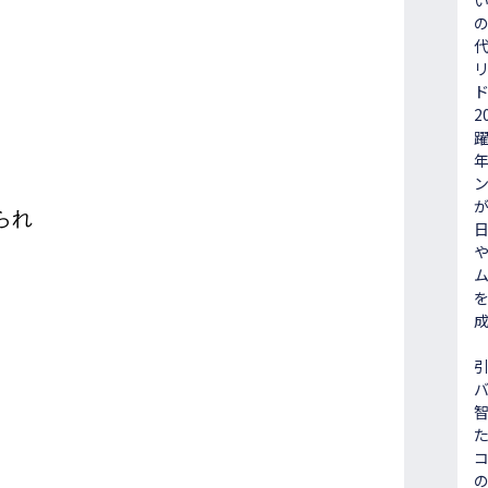
2
躍
が
られ
を
の