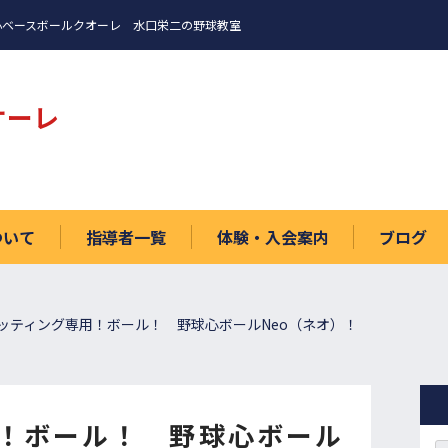
心ベースボールクオーレ 水口栄二の野球教室
オーレ
ついて
指導者一覧
体験・入会案内
ブログ
ッティング専用！ボール！ 野球心ボールNeo（ネオ）！
！ボール！ 野球心ボール