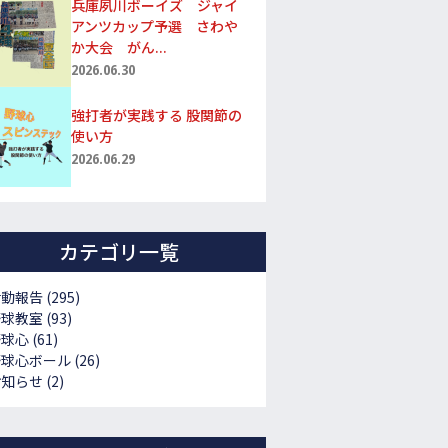
兵庫夙川ボーイズ ジャイ
アンツカップ予選 さわや
か大会 がん...
2026.06.30
強打者が実践する 股関節の
使い方
2026.06.29
カテゴリ一覧
活動報告
(295)
野球教室
(93)
野球心
(61)
野球心ボール
(26)
お知らせ
(2)