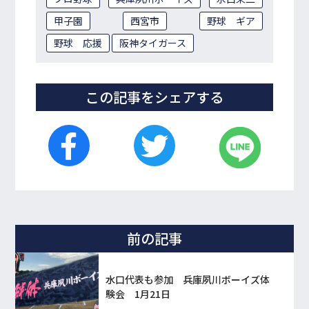
甲子園
西宮市
野球 ギア
野球 応援
阪神タイガース
この記事をシェアする
前の記事
水口代表も参加 兵庫夙川ボーイズ体
験会 1月21日