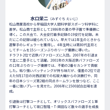
水口栄二
（みずぐち えいじ）
松山商業高校から早稲田大学人間科学部スポーツ科学科に
進学。松山商で主将として1986年の夏の甲子園で準優勝に
導く。この大会で、大会安打最多記録の19安打を記録。未
だにこの記録は破られていない。早大では1年生のときから
遊撃手のレギュラーを獲得し、4年生時には第80代主将と
してチームを15シーズンぶりのリーグ優勝に導いた。
ドラフト2位で近鉄バファローズに入団。2007年の引退ま
で主に二塁手として活躍。2001年の大阪近鉄バファローズ
の12年ぶりのリーグ優勝では、不動の2番セカンドで貢献
した。粘り強いバッティングが持ち味だが、僅差の2位で迎
えた9月17日の対西武戦での松坂大輔からの決勝打や、同
年の日本シリーズ第2戦の同点ホームランを放つなど、ここ
一番に強いプレーを見せた。2006年に1500試合出場を達
成。
引退後は打撃コーチとして、オリックスバファローズ１軍
打撃コーチとして坂口智隆・T-岡田など数々の選手を成長