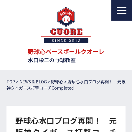
野球心ベースボールクオーレ
水口栄二の野球教室
教室について
レッスンについて
野球心ベースボールクオーレ
水口栄二の野球教室
指導者一覧
体験・入会案内
TOP
>
NEWS & BLOG
>
野球心
>
野球心水口ブログ再開！ 元阪
神タイガース打撃コーチCompleted
ブログ
アクセス
野球心水口ブログ再開！ 元
お問い合わせ
阪神タイガース打撃コーチ