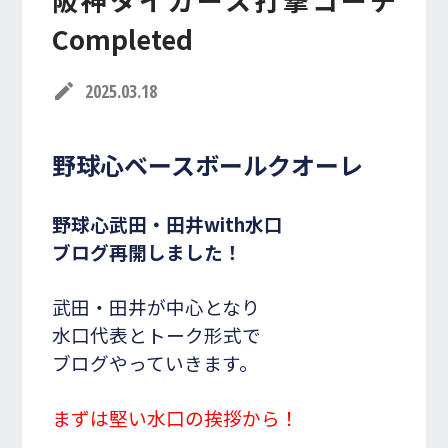
Completed
入会・体験レッスン
お申し込み受付中！
edit
2025.03.18
079-820-7670
TEL/FAX
受付時間 10:00~20:00
野球心ベースボールクオーレ
野球心
武田・田井with水口
R
shopping_cart
ONLINE SHOP
ブログ再開しました！
武田・田井が中心となり
水口代表とトーク形式で
ブログやっていきます。
まずは堅い水口の挨拶から！