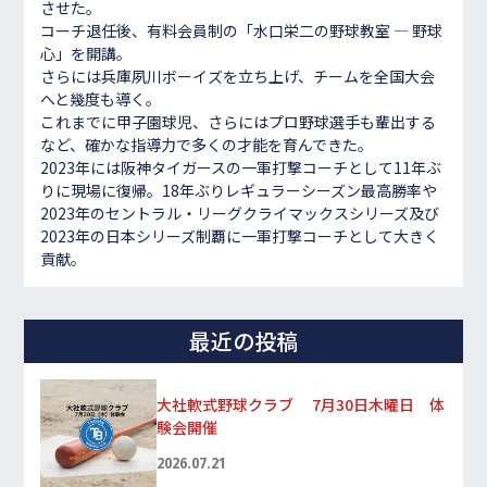
させた。
コーチ退任後、有料会員制の「水口栄二の野球教室 ― 野球
心」を開講。
さらには兵庫夙川ボーイズを立ち上げ、チームを全国大会
へと幾度も導く。
これまでに甲子園球児、さらにはプロ野球選手も輩出する
など、確かな指導力で多くの才能を育んできた。
2023年には阪神タイガースの一軍打撃コーチとして11年ぶ
りに現場に復帰。18年ぶりレギュラーシーズン最高勝率や
2023年のセントラル・リーグクライマックスシリーズ及び
2023年の日本シリーズ制覇に一軍打撃コーチとして大きく
貢献。
最近の投稿
大社軟式野球クラブ 7月30日木曜日 体
験会開催
2026.07.21