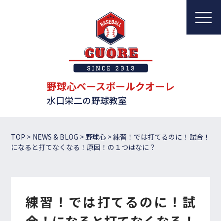
野球心ベースボールクオーレ
水口栄二の野球教室
教室について
レッスンについて
野球心ベースボールクオーレ
水口栄二の野球教室
指導者一覧
体験・入会案内
TOP
>
NEWS & BLOG
>
野球心
>
練習！では打てるのに！試合！
になると打てなくなる！原因！の１つはなに？
ブログ
アクセス
練習！では打てるのに！試
お問い合わせ
合！になると打てなくなる！