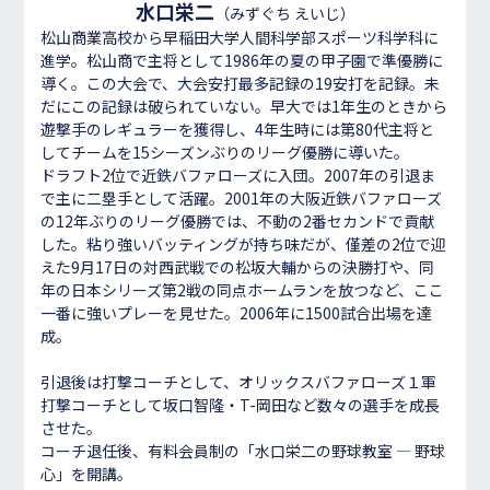
水口栄二
（みずぐち えいじ）
松山商業高校から早稲田大学人間科学部スポーツ科学科に
進学。松山商で主将として1986年の夏の甲子園で準優勝に
導く。この大会で、大会安打最多記録の19安打を記録。未
だにこの記録は破られていない。早大では1年生のときから
遊撃手のレギュラーを獲得し、4年生時には第80代主将と
してチームを15シーズンぶりのリーグ優勝に導いた。
ドラフト2位で近鉄バファローズに入団。2007年の引退ま
で主に二塁手として活躍。2001年の大阪近鉄バファローズ
の12年ぶりのリーグ優勝では、不動の2番セカンドで貢献
した。粘り強いバッティングが持ち味だが、僅差の2位で迎
えた9月17日の対西武戦での松坂大輔からの決勝打や、同
年の日本シリーズ第2戦の同点ホームランを放つなど、ここ
一番に強いプレーを見せた。2006年に1500試合出場を達
成。
引退後は打撃コーチとして、オリックスバファローズ１軍
打撃コーチとして坂口智隆・T-岡田など数々の選手を成長
させた。
コーチ退任後、有料会員制の「水口栄二の野球教室 ― 野球
心」を開講。