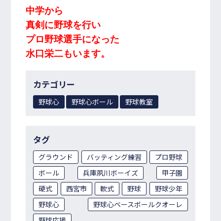
中学から
真剣に野球を行い
プロ野球選手になった
水口栄二もいます。
カテゴリー
野球心
野球心ボール
野球教室
タグ
グラウンド
バッティング練習
プロ野球
ボール
兵庫夙川ボーイズ
甲子園
硬式
西宮市
軟式
野球
野球少年
野球心
野球心ベースボールクオーレ
野球応援