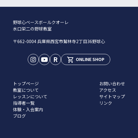
野球心ベースボールクオーレ
水口栄二の野球教室
〒662-0004 兵庫県西宮市鷲林寺2丁目36野球心
R
shopping_cart
ONLINE SHOP
トップページ
お問い合わせ
教室について
アクセス
レッスンについて
サイトマップ
指導者一覧
リンク
体験・入会案内
ブログ