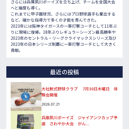
さらには兵庫夙川ボーイズを立ち上げ、チームを全国大会
へと幾度も導く。
これまでに甲子園球児、さらにはプロ野球選手も輩出する
など、確かな指導力で多くの才能を育んできた。
2023年には阪神タイガースの一軍打撃コーチとして11年ぶ
りに現場に復帰。18年ぶりレギュラーシーズン最高勝率や
2023年のセントラル・リーグクライマックスシリーズ及び
2023年の日本シリーズ制覇に一軍打撃コーチとして大きく
貢献。
最近の投稿
大社軟式野球クラブ 7月30日木曜日 体
験会開催
2026.07.21
兵庫夙川ボーイズ ジャイアンツカップ予
選 さわやか大会 がん...