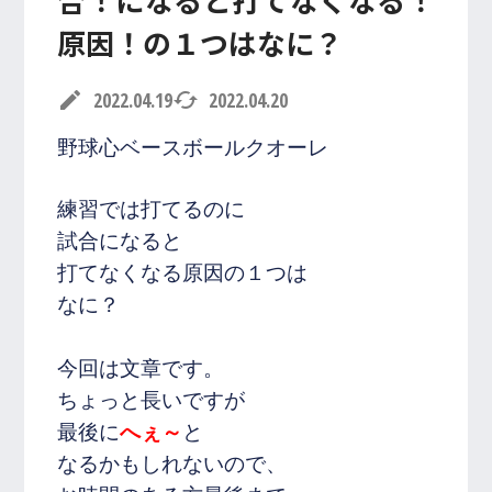
原因！の１つはなに？
入会・体験レッスン
お申し込み受付中！
edit
2022.04.19
cached
2022.04.20
079-820-7670
TEL/FAX
野球心ベースボールクオーレ
受付時間 10:00~20:00
練習では打てるのに
試合になると
R
shopping_cart
ONLINE SHOP
打てなくなる原因の１つは
なに？
今回は文章です。
ちょっと長いですが
最後に
へぇ～
と
なるかもしれないので、