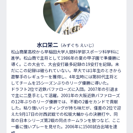
水口栄二
（みずぐち えいじ）
松山商業高校から早稲田大学人間科学部スポーツ科学科に
進学。松山商で主将として1986年の夏の甲子園で準優勝に
導く。この大会で、大会安打最多記録の19安打を記録。未
だにこの記録は破られていない。早大では1年生のときから
遊撃手のレギュラーを獲得し、4年生時には第80代主将と
してチームを15シーズンぶりのリーグ優勝に導いた。
ドラフト2位で近鉄バファローズに入団。2007年の引退ま
で主に二塁手として活躍。2001年の大阪近鉄バファローズ
の12年ぶりのリーグ優勝では、不動の2番セカンドで貢献
した。粘り強いバッティングが持ち味だが、僅差の2位で迎
えた9月17日の対西武戦での松坂大輔からの決勝打や、同
年の日本シリーズ第2戦の同点ホームランを放つなど、ここ
一番に強いプレーを見せた。2006年に1500試合出場を達
成。